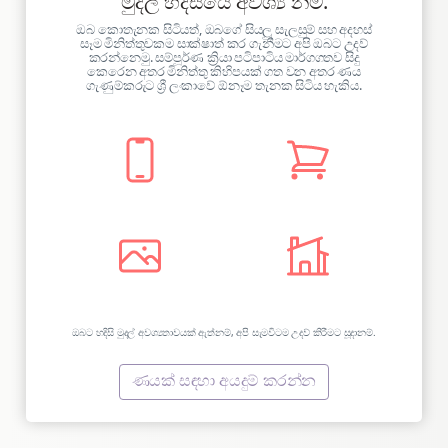
මුදල් හදිසියේ අවශ්‍ය නම්.
ඔබ කොතැනක සිටියත්, ඔබගේ සියලු සැලසුම් සහ අදහස්
සෑම මිනිත්තුවකම සාක්ෂාත් කර ගැනීමට අපි ඔබට උදව්
කරන්නෙමු. සම්පූර්ණ ක්‍රියා පටිපාටිය මාර්ගගතව සිදු
කෙරෙන අතර මිනිත්තු කිහිපයක් ගත වන අතර ණය
ගැණුම්කරුට ශ්‍රී ලංකාවේ ඕනෑම තැනක සිටිය හැකිය.
ඔබට හදිසි මුදල් අවශ්‍යතාවයක් ඇත්නම්, අපි සැමවිටම උදව් කිරීමට සූදානම්.
ණයක් සඳහා අයදුම් කරන්න