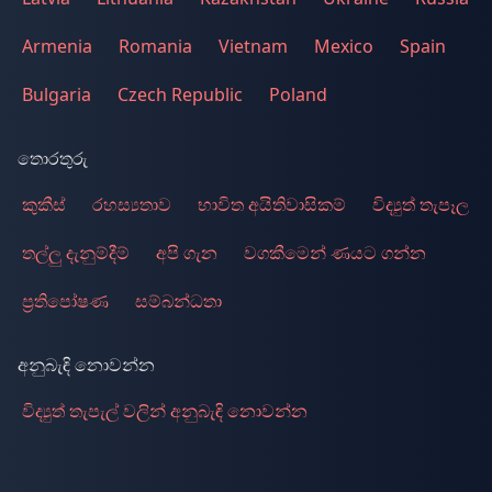
Armenia
Romania
Vietnam
Mexico
Spain
Bulgaria
Czech Republic
Poland
තොරතුරු
කුකීස්
රහස්‍යතාව
භාවිත අයිතිවාසිකම්
විද්‍යුත් තැපෑල
තල්ලු දැනුම්දීම්
අපි ගැන
වගකීමෙන් ණයට ගන්න
ප්‍රතිපෝෂණ
සම්බන්ධතා
අනුබැඳි නොවන්න
විද්‍යුත් තැපැල් වලින් අනුබැඳි නොවන්න