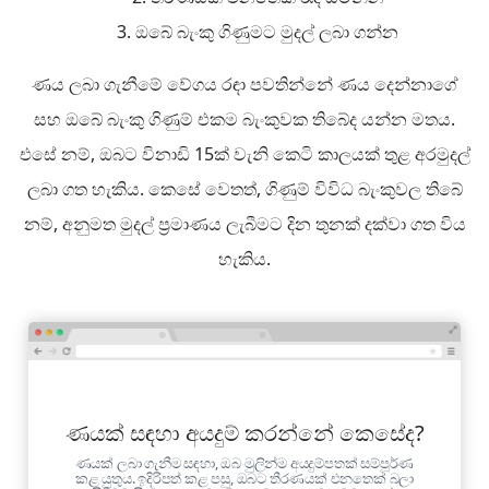
3. ඔබේ බැංකු ගිණුමට මුදල් ලබා ගන්න
ණය ලබා ගැනීමේ වේගය රඳා පවතින්නේ ණය දෙන්නාගේ
සහ ඔබේ බැංකු ගිණුම් එකම බැංකුවක තිබේද යන්න මතය.
එසේ නම්, ඔබට විනාඩි 15ක් වැනි කෙටි කාලයක් තුළ අරමුදල්
ලබා ගත හැකිය. කෙසේ වෙතත්, ගිණුම් විවිධ බැංකුවල තිබේ
නම්, අනුමත මුදල් ප්‍රමාණය ලැබීමට දින තුනක් දක්වා ගත විය
හැකිය.
ණයක් සඳහා අයදුම් කරන්නේ කෙසේද?
ණයක් ලබා ගැනීම සඳහා, ඔබ මුලින්ම අයදුම්පතක් සම්පූර්ණ
කළ යුතුය. ඉදිරිපත් කළ පසු, ඔබට තීරණයක් එනතෙක් බලා