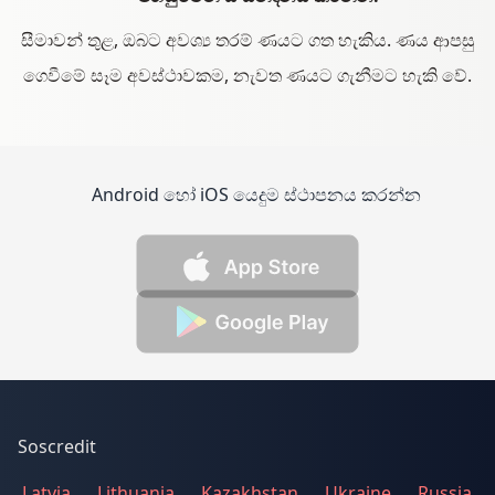
සීමාවන් තුළ, ඔබට අවශ්‍ය තරම් ණයට ගත හැකිය. ණය ආපසු
ගෙවීමේ සෑම අවස්ථාවකම, නැවත ණයට ගැනීමට හැකි වේ.
Android හෝ iOS යෙදුම ස්ථාපනය කරන්න
Soscredit
Latvia
Lithuania
Kazakhstan
Ukraine
Russia