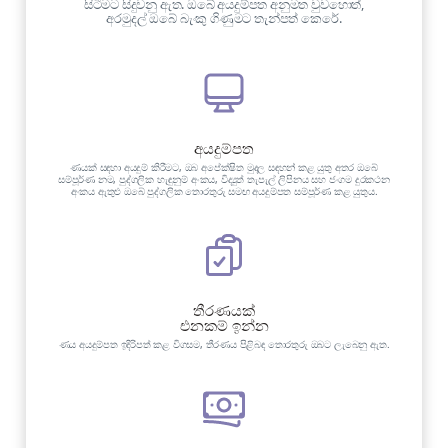
සිටීමට සිදුවනු ඇත. ඔබේ අයදුම්පත අනුමත වුවහොත්,
අරමුදල් ඔබේ බැංකු ගිණුමට තැන්පත් කෙරේ.
අයදුම්පත
ණයක් සඳහා අයදුම් කිරීමට, ඔබ අපේක්ෂිත මුදල සඳහන් කළ යුතු අතර ඔබේ
සම්පූර්ණ නම, පුද්ගලික හැඳුනුම් අංකය, විද්‍යුත් තැපැල් ලිපිනය සහ ජංගම දුරකථන
අංකය ඇතුළු ඔබේ පුද්ගලික තොරතුරු සමඟ අයදුම්පත සම්පූර්ණ කළ යුතුය.
තීරණයක්
එනකම් ඉන්න
ණය අයදුම්පත ඉදිරිපත් කළ විගසම, තීරණය පිළිබඳ තොරතුරු ඔබට ලැබෙනු ඇත.