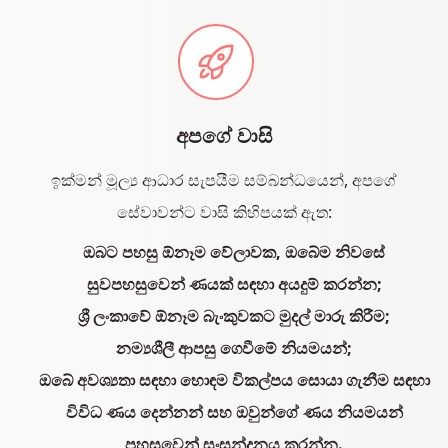
අපගේ වාසි
ඉක්මන් මූල්‍ය ආධාර සැපයීම සම්බන්ධයෙන්, අපගේ
සේවාවන්ට වාසි කිහිපයක් ඇත:
ඔබට පහසු ඕනෑම වේලාවක, ඔබේම නිවසේ
සුවපහසුවෙන් ණයක් සඳහා අයදුම් කරන්න;
ශ්‍රී ලංකාවේ ඕනෑම බැංකුවකට මුදල් මාරු කිරීම;
නම්‍යශීලී ආපසු ගෙවීමේ නියමයන්;
ඔබේ අවශ්‍යතා සඳහා හොඳම විකල්පය සොයා ගැනීම සඳහා
විවිධ ණය දෙන්නන් සහ ඔවුන්ගේ ණය නියමයන්
පහසුවෙන් සංසන්දනය කරන්න.