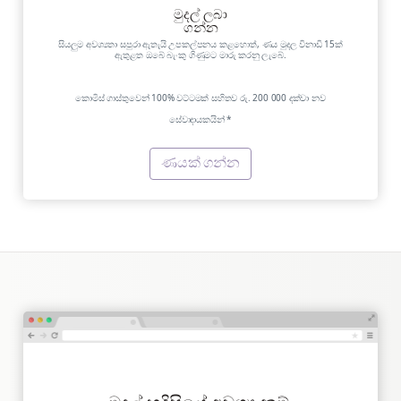
මුදල් ලබා
ගන්න
සියලුම අවශ්‍යතා සපුරා ඇතැයි උපකල්පනය කළහොත්, ණය මුදල විනාඩි 15ක්
ඇතුළත ඔබේ බැංකු ගිණුමට මාරු කරනු ලැබේ.
කොමිස් ගාස්තුවෙන් 100% වට්ටමක් සහිතව රු. 200 000 දක්වා නව
සේවාදායකයින් *
ණයක් ගන්න