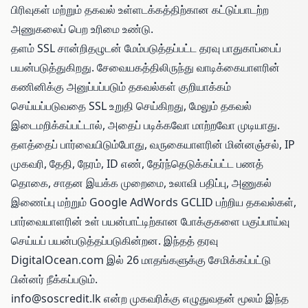
பிரிவுகள் மற்றும் தகவல் உள்ளடக்கத்திற்கான கட்டுப்பாடற்ற
அணுகலைப் பெற உரிமை உண்டு.
தளம் SSL சான்றிதழுடன் மேம்படுத்தப்பட்ட தரவு பாதுகாப்பைப்
பயன்படுத்துகிறது. சேவையகத்திலிருந்து வாடிக்கையாளரின்
கணினிக்கு அனுப்பப்படும் தகவல்கள் குறியாக்கம்
செய்யப்படுவதை SSL உறுதி செய்கிறது, மேலும் தகவல்
இடைமறிக்கப்பட்டால், அதைப் படிக்கவோ மாற்றவோ முடியாது.
தளத்தைப் பார்வையிடும்போது, ​​வருகையாளரின் மின்னஞ்சல், IP
முகவரி, தேதி, நேரம், ID எண், தேர்ந்தெடுக்கப்பட்ட பணத்
தொகை, சாதன இயக்க முறைமை, உலாவி பதிப்பு, அணுகல்
இணைப்பு மற்றும் Google AdWords GCLID பற்றிய தகவல்கள்,
பார்வையாளரின் உள் பயன்பாட்டிற்கான போக்குகளை பகுப்பாய்வு
செய்யப் பயன்படுத்தப்படுகின்றன. இந்தத் தரவு
DigitalOcean.com இல் 26 மாதங்களுக்கு சேமிக்கப்பட்டு
பின்னர் நீக்கப்படும்.
info@soscredit.lk
என்ற முகவரிக்கு எழுதுவதன் மூலம் இந்த