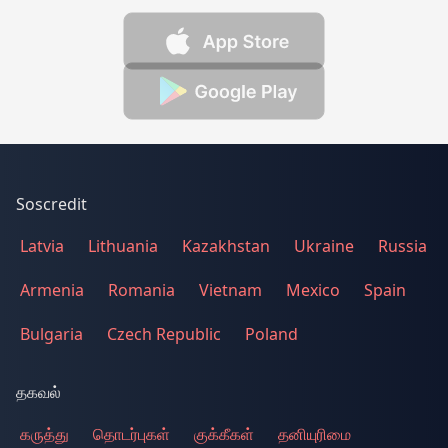
Soscredit
Latvia
Lithuania
Kazakhstan
Ukraine
Russia
Armenia
Romania
Vietnam
Mexico
Spain
Bulgaria
Czech Republic
Poland
தகவல்
கருத்து
தொடர்புகள்
குக்கீகள்
தனியுரிமை