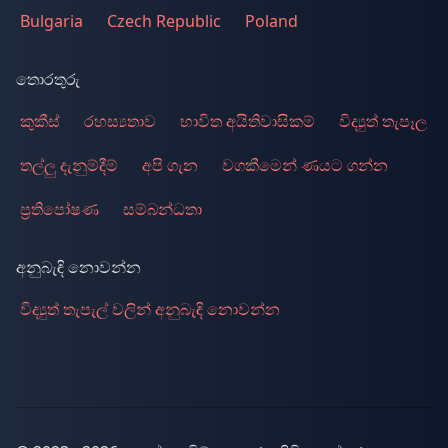
Bulgaria
Czech Republic
Poland
තොරතුරු
කුකීස්
රහස්‍යතාව
භාවිත අයිතිවාසිකම්
විද්‍යුත් තැපෑල
තල්ලු දැනුම්දීම්
අපි ගැන
වගකීමෙන් ණයට ගන්න
ප්‍රතිපෝෂණ
සම්බන්ධතා
අනුබැඳි නොවන්න
විද්‍යුත් තැපැල් වලින් අනුබැඳි නොවන්න