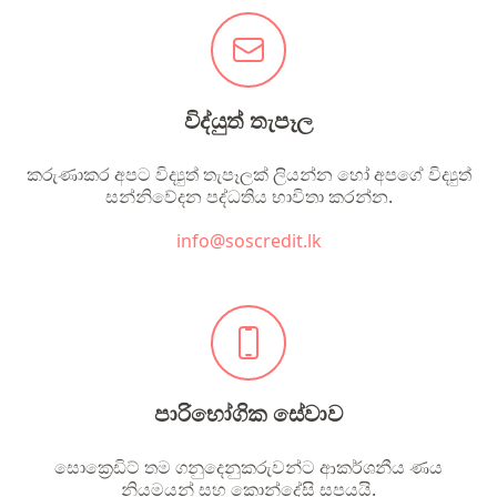
විද්යුත් තැපෑල
කරුණාකර අපට විද්‍යුත් තැපෑලක් ලියන්න හෝ අපගේ විද්‍යුත්
සන්නිවේදන පද්ධතිය භාවිතා කරන්න.
info@soscredit.lk
පාරිභෝගික සේවාව
සොක්‍රෙඩිට් තම ගනුදෙනුකරුවන්ට ආකර්ශනීය ණය
නියමයන් සහ කොන්දේසි සපයයි.