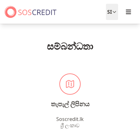
Open
SI
සම්බන්ධතා
තැපැල් ලිපිනය
Soscredit.lk
ශ්‍රී ලංකාව