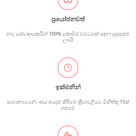
ප්‍රයෝජනවත්
නව සේවාදායකයින් 100% කොමිස් වට්ටමක් සඳහා සුදුසුකම්
ලබයි
ඉක්මනින්
සාමාන්‍යයෙන්, ණය අයදුම් කිරීමේ ක්‍රියාවලියට මිනිත්තු 15ක්
ගතවේ