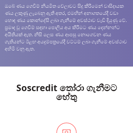
ඔබේ ණය ගෙවීම් නියමිත වේලාවට සිදු කිරීමෙන් වාසිදායක
ණය ලකුණු ලැබෙනු ඇති අතර, එමඟින් අනාගතයේදී වඩා
හොඳ ණය කොන්දේසි ලබා ගැනීමේ අවස්ථාව වැඩි දියුණු වේ.
ප්‍රමාද වූ ගෙවීම් සඳහා පොලිය අය කිරීමට ණය දෙන්නන්ට
අයිතියක් ඇත. නිසි ලෙස ණය ආපසු නොගෙවන ණය
ගැතියන්ට ඊළඟ අයදුම්පත්‍රයේදී වට්ටම් ලබා ගැනීමේ අවස්ථාව
අහිමි වනු ඇත.
Soscredit තෝරා ගැනීමට
හේතු