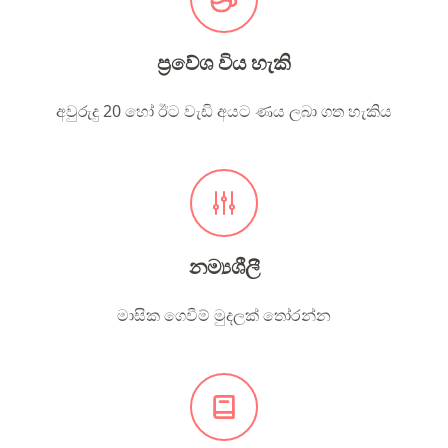
ප්‍රවේශ විය හැකි
අවුරුදු 20 හෝ ඊට වැඩි අයට ණය ලබා ගත හැකිය
නම්‍යශීලී
මාසික ගෙවීම් මුදලක් තෝරන්න