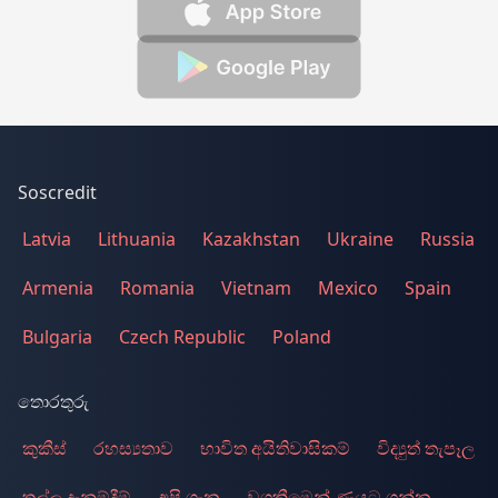
Soscredit
Latvia
Lithuania
Kazakhstan
Ukraine
Russia
Armenia
Romania
Vietnam
Mexico
Spain
Bulgaria
Czech Republic
Poland
තොරතුරු
කුකීස්
රහස්‍යතාව
භාවිත අයිතිවාසිකම්
විද්‍යුත් තැපෑල
තල්ලු දැනුම්දීම්
අපි ගැන
වගකීමෙන් ණයට ගන්න