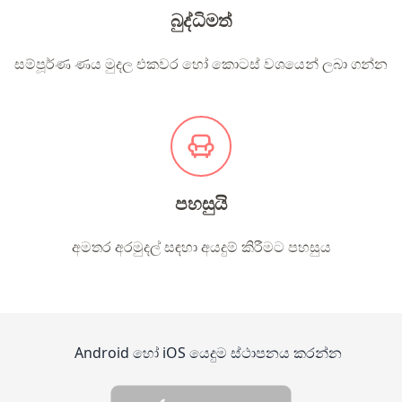
බුද්ධිමත්
සම්පූර්ණ ණය මුදල එකවර හෝ කොටස් වශයෙන් ලබා ගන්න
පහසුයි
අමතර අරමුදල් සඳහා අයදුම් කිරීමට පහසුය
Android හෝ iOS යෙදුම ස්ථාපනය කරන්න