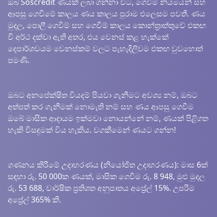
ඔබ Soscredit ණයක් ලබා ගන්නා විට, ගෙවීම් නියමයන් සහ
ආපසු ගෙවීමේ කාලය ණය කාලය පුරාම එලෙසම පවතී. ණය
මුදල, පොලී ගෙවීම් සහ ගෙවීම් කාලය කොන්ත්‍රාත්තුවේ එකඟ
වී අර්ථ දක්වා ඇති අතර, එය වෙනස් කළ හැක්කේ
දෙපාර්ශවයම වෙනස්කම් වලට පැහැදිලිවම එකඟ වුවහොත්
පමණි.
ඔබට අනපේක්ෂිත වියදම් පියවා ගැනීමට අවශ්‍ය නම්, ඔබට
අත්පත් කර ගැනීමක් නොමැති නම් සහ ණය ආපසු ගෙවීම
ඔබේ මාසික ආදායම ඉක්මවා නොයන්නේ නම්, ණයක් පිළිගත
හැකි විසඳුමක් විය හැකිය. වගකීමෙන් ණයට ගන්න!
ගණනය කිරීමේ උදාහරණය (නියෝජිත උදාහරණය): මාස 6ක්
සඳහා රු. 50 000ක ණයක්, මාසික ගෙවීම රු. 8 948, මුළු මුදල
රු. 53 688, වාර්ෂික ප්‍රතිශත අනුපාතය අප්‍රේල් 15%. උපරිම
අප්‍රේල් 365% කි.