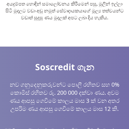
අයදුම්පත හොඳින් සමාලෝචනය කිරීමෙන් පසු, මුලින් ඉල්ලා
සිටි මුදලට වඩා අඩු නමුත් සේවාදායකයාගේ මූල්‍ය තත්වයන්ට
වඩාත් සුදුසු ණය මුදලක් අපට ලබා දිය හැකිය.
Soscredit ගැන
නව ගනුදෙනුකරුවන්ට පොලී රහිතව සහ 0%
කොමිස් රහිතව රු. 200 000 දක්වා ණය. අවම
ණය ආපසු ගෙවීමේ කාලය මාස 3 ක් වන අතර
උපරිම ණය ආපසු ගෙවීමේ කාලය මාස 12 කි.